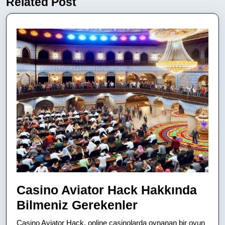
Related Post
Previous
Next
post:
post:
Casino Aviator Hack Hakkında
Casino
Bilmeniz Gerekenler
Aviator
Casino Aviator Hack, online casinolarda oynanan bir oyun