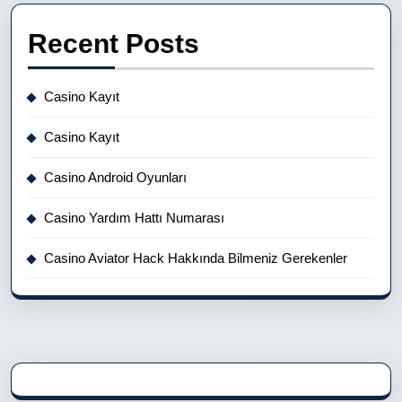
Recent Posts
Casino Kayıt
Casino Kayıt
Casino Android Oyunları
Casino Yardım Hattı Numarası
Casino Aviator Hack Hakkında Bilmeniz Gerekenler