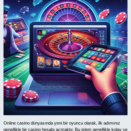
Online casino dünyasında yeni bir oyuncu olarak, ilk adımınız
genellikle bir casino hesabı açmaktır. Bu işlem genellikle kolay ve