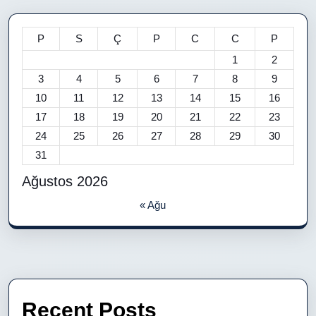
P
S
Ç
P
C
C
P
1
2
3
4
5
6
7
8
9
10
11
12
13
14
15
16
17
18
19
20
21
22
23
24
25
26
27
28
29
30
31
Ağustos 2026
« Ağu
Recent Posts