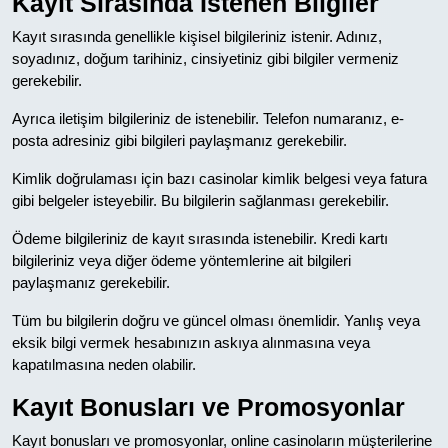
Kayıt Sırasında İstenen Bilgiler
Kayıt sırasında genellikle kişisel bilgileriniz istenir. Adınız,
soyadınız, doğum tarihiniz, cinsiyetiniz gibi bilgiler vermeniz
gerekebilir.
Ayrıca iletişim bilgileriniz de istenebilir. Telefon numaranız, e-
posta adresiniz gibi bilgileri paylaşmanız gerekebilir.
Kimlik doğrulaması için bazı casinolar kimlik belgesi veya fatura
gibi belgeler isteyebilir. Bu bilgilerin sağlanması gerekebilir.
Ödeme bilgileriniz de kayıt sırasında istenebilir. Kredi kartı
bilgileriniz veya diğer ödeme yöntemlerine ait bilgileri
paylaşmanız gerekebilir.
Tüm bu bilgilerin doğru ve güncel olması önemlidir. Yanlış veya
eksik bilgi vermek hesabınızın askıya alınmasına veya
kapatılmasına neden olabilir.
Kayıt Bonusları ve Promosyonlar
Kayıt bonusları ve promosyonlar, online casinoların müşterilerine