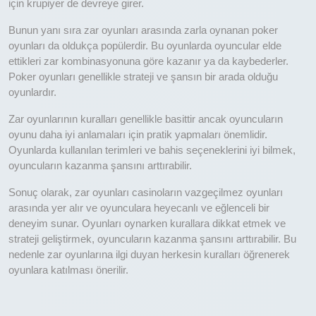
için krupiyer de devreye girer.
Bunun yanı sıra zar oyunları arasında zarla oynanan poker
oyunları da oldukça popülerdir. Bu oyunlarda oyuncular elde
ettikleri zar kombinasyonuna göre kazanır ya da kaybederler.
Poker oyunları genellikle strateji ve şansın bir arada olduğu
oyunlardır.
Zar oyunlarının kuralları genellikle basittir ancak oyuncuların
oyunu daha iyi anlamaları için pratik yapmaları önemlidir.
Oyunlarda kullanılan terimleri ve bahis seçeneklerini iyi bilmek,
oyuncuların kazanma şansını arttırabilir.
Sonuç olarak, zar oyunları casinoların vazgeçilmez oyunları
arasında yer alır ve oyunculara heyecanlı ve eğlenceli bir
deneyim sunar. Oyunları oynarken kurallara dikkat etmek ve
strateji geliştirmek, oyuncuların kazanma şansını arttırabilir. Bu
nedenle zar oyunlarına ilgi duyan herkesin kuralları öğrenerek
oyunlara katılması önerilir.