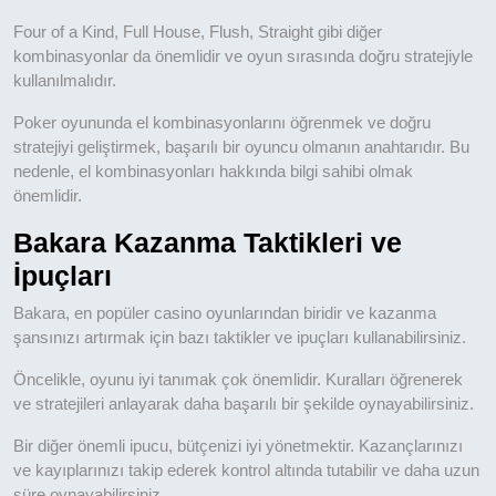
Four of a Kind, Full House, Flush, Straight gibi diğer
kombinasyonlar da önemlidir ve oyun sırasında doğru stratejiyle
kullanılmalıdır.
Poker oyununda el kombinasyonlarını öğrenmek ve doğru
stratejiyi geliştirmek, başarılı bir oyuncu olmanın anahtarıdır. Bu
nedenle, el kombinasyonları hakkında bilgi sahibi olmak
önemlidir.
Bakara Kazanma Taktikleri ve
İpuçları
Bakara, en popüler casino oyunlarından biridir ve kazanma
şansınızı artırmak için bazı taktikler ve ipuçları kullanabilirsiniz.
Öncelikle, oyunu iyi tanımak çok önemlidir. Kuralları öğrenerek
ve stratejileri anlayarak daha başarılı bir şekilde oynayabilirsiniz.
Bir diğer önemli ipucu, bütçenizi iyi yönetmektir. Kazançlarınızı
ve kayıplarınızı takip ederek kontrol altında tutabilir ve daha uzun
süre oynayabilirsiniz.